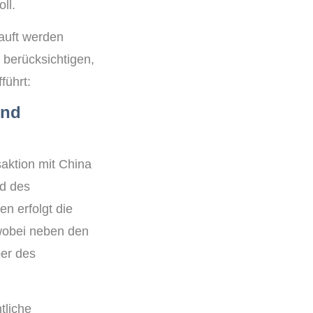
oll.
auft werden
 berücksichtigen,
führt:
und
aktion mit China
ad des
n erfolgt die
wobei neben den
ber des
tliche