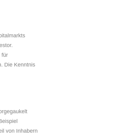
pitalmarkts
estor.
 für
n. Die Kenntnis
orgegaukelt
eispiel
il von Inhabern