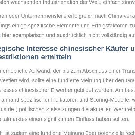
sten wachsenden Industrienation der Welt, einfach sinnv
n oder Unternehmensteile erfolgreich nach China verk
rdings einige spezifische Elemente und Erfolgsfaktoren zu
s
hier exemplarisch und ausdrücklich nicht vollständig auf
tegische Interesse chinesischer Käufer 
striktionen ermitteln
unerhebliche Aufwand, der bis zum Abschluss einer Trans
 investiert wird, sollte eine fundierte Meinung über den Gr
teresses chinesischer Erwerber gebildet werden. Am beste
anhand spezifischer Indikatoren und Scoring-Modelle, 
ustrie-) politischen Zielsetzungen die aktuellen Werttrei
talmarktes einen signifikanten Einfluss haben sollten.
h ist zudem eine fundierte Meinung über potenzielle rech