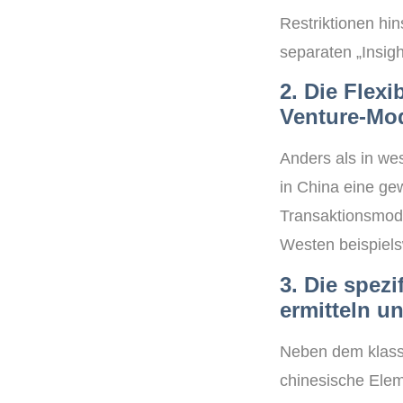
Restriktionen hin
separaten „Insig
2. Die Flexi
Venture-Mod
Anders als in we
in China eine gew
Transaktionsmode
Westen beispiels
3. Die spezi
ermitteln u
Neben dem klassi
chinesische Elem