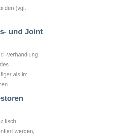
ilden (vgl.
ns- und Joint
nd -verhandlung
 des
iger als im
hmen.
estoren
zifisch
ntiert werden,