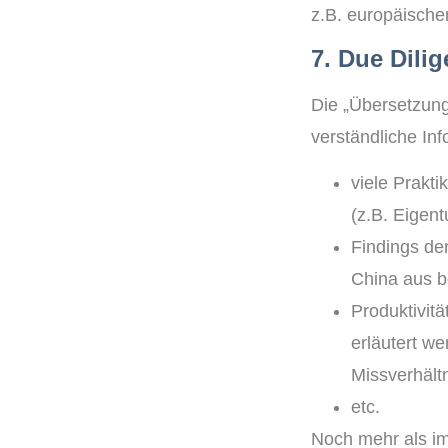
z.B. europäisch
7. Due Dili
Die „Übersetzung
verständliche In
viele Prakt
(z.B. Eigent
Findings de
China aus b
Produktivit
erläutert w
Missverhältn
etc.
Noch mehr als im