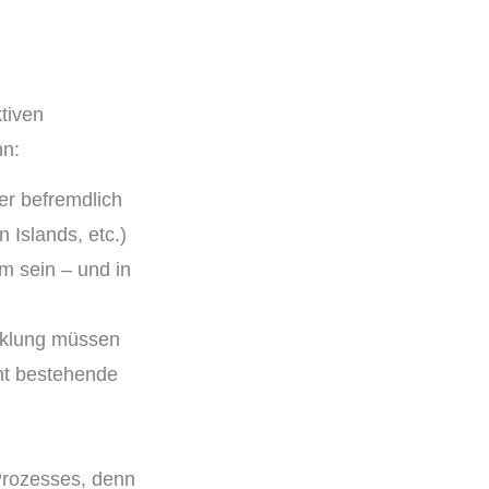
tiven
nn:
er befremdlich
 Islands, etc.)
m sein – und in
icklung müssen
ht bestehende
Prozesses, denn