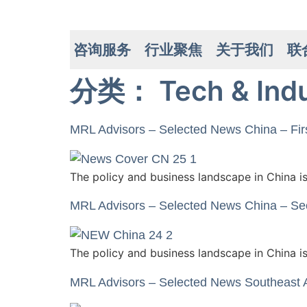
咨询服务
行业聚焦
关于我们
联
分类：
Tech & Indu
MRL Advisors – Selected News China – Fir
The policy and business landscape in China is
MRL Advisors – Selected News China – Se
The policy and business landscape in China is
MRL Advisors – Selected News Southeast 