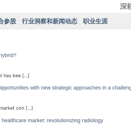
深
合参股
行业洞察和新闻动态
职业生涯
hybrid?
el has bee […]
portunities with new strategic approaches in a challen
 market con […]
healthcare market: revolutionizing radiology