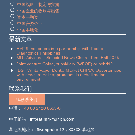
中国战略：制定与实施
中国企业的收购与出售
资本与融资
中国合资企业
中国本地化
最新文章
EMTS Inc. enters into partnership with Roche
Diagnostics Philippines
MRL Advisors - Selected News China - First Half 2025
Joint venture China, subsidiary (WFOE) or hybrid?
IDS - White Paper Dental Market CHINA: Opportunities
with new strategic approaches in a challenging
environment
联系我们
联系我们
电话：
+49 89 2420 8659-0
电子邮箱：info(at)mrl-munich.com
慕尼黑地址：Löwengrube 12，80333 慕尼黑